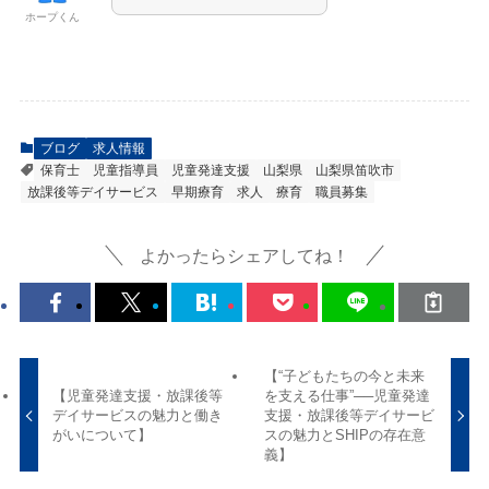
ホープくん
ブログ
求人情報
保育士
児童指導員
児童発達支援
山梨県
山梨県笛吹市
放課後等デイサービス
早期療育
求人
療育
職員募集
よかったらシェアしてね！
【“子どもたちの今と未来
【児童発達支援・放課後等
を支える仕事”──児童発達
デイサービスの魅力と働き
支援・放課後等デイサービ
がいについて】
スの魅力とSHIPの存在意
義】