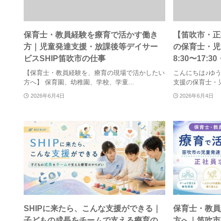
保育士・教員経験を療育で活かす働き
【笛吹市・正
方｜児童発達支援・放課後等デイサー
の保育士・児
ビスSHIP笛吹市の仕事
8:30〜17:3
【保育士・教員経験を、療育の現場で活かしたい
こんにちは♪ゆ
方へ】 保育園、幼稚園、学校、学童...
支援の保育士・児
2026年6月4日
2026年6月4日
SHIPに来たら、こんな支援ができる｜
保育士・教員
子どもの成長をチームで支える療育の
方へ｜笛吹市