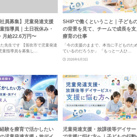
社員募集】児童発達支援
SHIPで働くということ｜子ども
童指導員｜土日祝休み・
の背景を見て、チームで成長を支
0・月給22.6万円〜
療育の仕事
うた先生です 【笛吹市で児童発達
「今の支援のままで、本当に子どものた
童指導員を募集し...
ているのだろうか」 「もっと一人ひ...
2026年6月3日
経験を療育で活かしたい
児童発達支援・放課後等デイサー
の児童発達支援・放デイ
で支援に悩む方へ｜子どもの行動